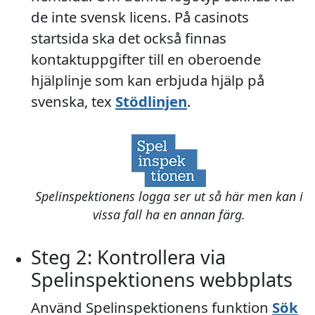
de inte svensk licens. På casinots
startsida ska det också finnas
kontaktuppgifter till en oberoende
hjälplinje som kan erbjuda hjälp på
svenska, tex
Stödlinjen
.
Spelinspektionens logga ser ut så här men kan i
vissa fall ha en annan färg.
Steg 2: Kontrollera via
Spelinspektionens webbplats
Använd Spelinspektionens funktion
Sök