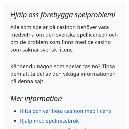
Hjälp oss förebygga spelproblem!
Alla som spelar på casinon behöver vara
medvetna om den svenska spellicensen och
om de problem som finns med de casino
som saknar svensk licens.
Känner du någon som spelar casino? Tipsa
dem att ta del av den viktiga informationen
på denna sajt.
Mer information
Hitta och verifiera casinon med licens
Hjälp med spelmissbruk