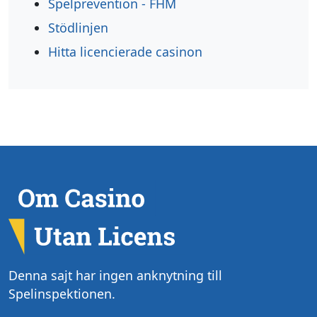
Spelprevention - FHM
Stödlinjen
Hitta licencierade casinon
Denna sajt har ingen anknytning till
Spelinspektionen.