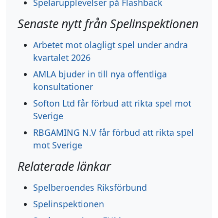
Spelarupplevelser på Flashback
Senaste nytt från Spelinspektionen
Arbetet mot olagligt spel under andra
kvartalet 2026
AMLA bjuder in till nya offentliga
konsultationer
Softon Ltd får förbud att rikta spel mot
Sverige
RBGAMING N.V får förbud att rikta spel
mot Sverige
Relaterade länkar
Spelberoendes Riksförbund
Spelinspektionen